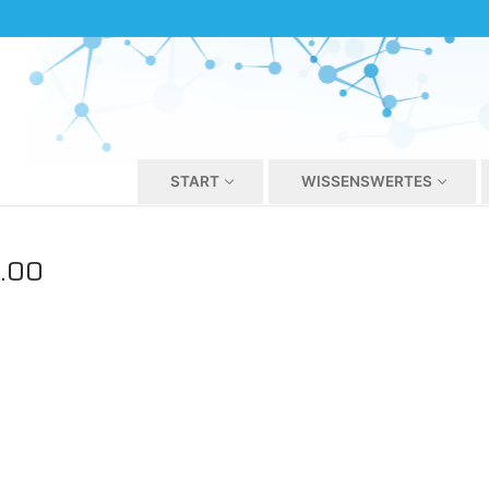
START
WISSENSWERTES
7.00