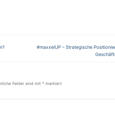
Nächster
rn?
#maxxelUP – Strategische Positioni
Beitrag:
Geschäft
rliche Felder sind mit
*
markiert