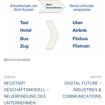
@brunomueller
Beitragsnavigation
ZURÜCK
WEITER
Vorheriger
Nächster
NEUSTART
DIGITAL FUTURE –
Beitrag:
Beitrag:
GESCHÄFTSMODELL –
INDUSTRIES &
NEUERFINDUNG DES
COMMUNICATIONS
UNTERNEHMEN