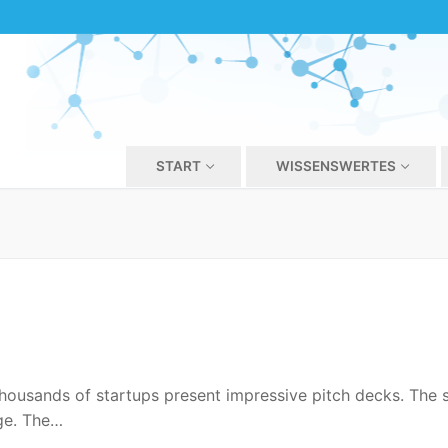
START
WISSENSWERTES
ousands of startups present impressive pitch decks. The s
ge. The…