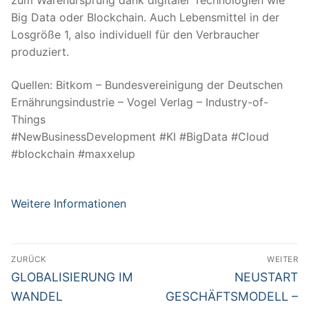
Big Data oder Blockchain. Auch Lebensmittel in der
Losgröße 1, also individuell für den Verbraucher
produziert.
Quellen: Bitkom – Bundesvereinigung der Deutschen
Ernährungsindustrie – Vogel Verlag – Industry-of-
Things
#NewBusinessDevelopment #KI #BigData #Cloud
#blockchain #maxxelup
Weitere Informationen
Beitragsnavigation
ZURÜCK
WEITER
Vorheriger
Nächster
GLOBALISIERUNG IM
NEUSTART
Beitrag:
Beitrag:
WANDEL
GESCHÄFTSMODELL –